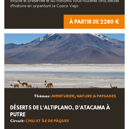
intacte et préservée et au Panama vous foulerez cinq siècles
d’histoire en arpentant le Casco Viejo.
À PARTIR DE 2280 €
Thèmes:
AVENTURIER
,
NATURE & PAYSAGES
DÉSERTS DE L’ALTIPLANO, D’ATACAMA À
PUTRE
Circuit:
CHILI ET ÎLE DE PÂQUES