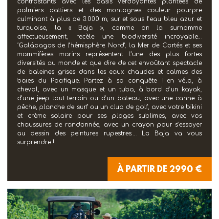
contrastants avec les oasis verdoyantes plantées de
palmiers dattiers et des montagnes couleur pourpre
culminant à plus de 3.000 m, sur et sous l’eau bleu azur et
turquoise, la « Baja », comme on la surnomme
affectueusement, recèle une biodiversité incroyable…
‘Galápagos de l’hémisphère Nord’, la Mer de Cortés et ses
mammifères marins représentent l’une des plus fortes
diversités au monde et que dire de cet envoûtant spectacle
de baleines grises dans les eaux chaudes et calmes des
baies du Pacifique. Partez à sa conquête ! en vélo, à
cheval, avec un masque et un tuba, à bord d’un kayak,
d’une jeep tout terrain ou d’un bateau, avec une canne à
pêche, planche de surf ou un club de golf, avec votre bikini
et crème solaire pour ses plages sublimes, avec vos
chaussures de randonnée, avec un crayon pour s’essayer
au dessin des peintures rupestres…. La Baja va vous
surprendre !
À PARTIR DE 2990 €