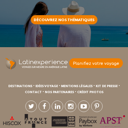
DÉCOUVREZ NOS THÉMATIQUES
Planifiez votre voyage
•
•
•
•
DESTINATIONS
IDÉES VOYAGE
MENTIONS LÉGALES
KIT DE PRESSE
•
•
CONTACT
NOS PARTENAIRES
CRÉDIT PHOTOS