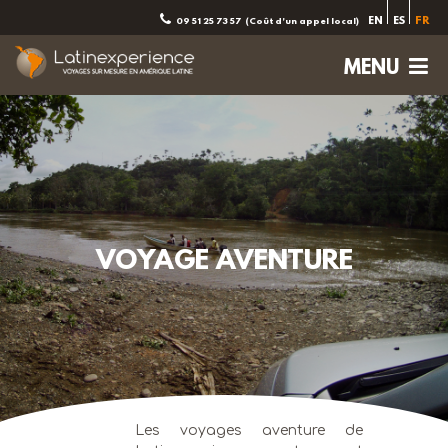
EN
ES
FR
09 51 25 73 57
(Coût d'un appel local)
MENU
VOYAGE AVENTURE
Les voyages aventure de