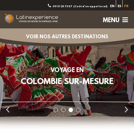
EN
ES
FR
09 51 25 73 57
(Coût d'un appel local)
Cuba
République
Dominicain
e
MENU
VOIR NOS AUTRES DESTINATIONS
VOYAGE EN
COLOMBIE SUR-MESURE