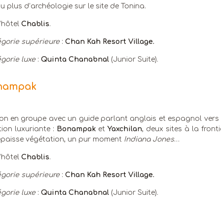
u plus d’archéologie sur le site de Tonina.
l’hôtel
Chablis
.
gorie supérieure
:
Chan Kah Resort Village.
gorie luxe
:
Quinta Chanabnal
(Junior Suite).
onampak
on en groupe avec un guide parlant anglais et espagnol vers l
ion luxuriante :
Bonampak
et
Yaxchilan
, deux sites à la front
épaisse végétation, un pur moment
Indiana Jones
…
l’hôtel
Chablis
.
gorie supérieure
:
Chan Kah Resort Village.
gorie luxe
:
Quinta Chanabnal
(Junior Suite).