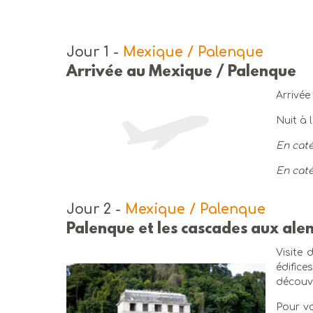
Jour 1
-
Mexique / Palenque
Arrivée au Mexique / Palenque
Arrivée
Nuit à 
En caté
En caté
Jour 2
-
Mexique / Palenque
Palenque et les cascades aux ale
Visite 
édifice
découvr
Pour vo