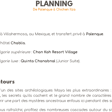
PLANNING
De Palenque à Chichen Itza
 à Villahermosa, au Mexique, et transfert privé à
Palenque
.
l’hôtel
Chablis.
gorie supérieure
:
Chan Kah Resort Village
gorie luxe
:
Quinta Chanabnal
(Junior Suite).
ntours
d’un des sites archéologiques Maya les plus extraordinaires 
s, les secrets qu’ils cachent et le grand nombre de caractère
ir une part des mystères ancestraux enfouis ici pendant des si
us rafraîchir, profitez des nombreuses cascades autour du si