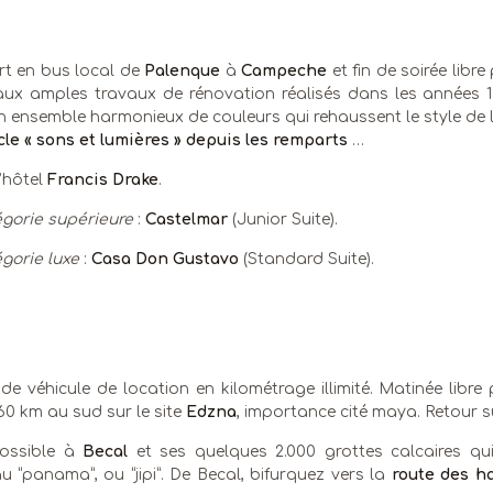
rt en bus local de
Palenque
à
Campeche
et fin de soirée libre
ux amples travaux de rénovation réalisés dans les années 1990
 ensemble harmonieux de couleurs qui rehaussent le style de l
le « sons et lumières » depuis les remparts
…
l’hôtel
Francis Drake
.
gorie supérieure
:
Castelmar
(Junior Suite).
gorie luxe
:
Casa Don Gustavo
(Standard Suite).
de véhicule de location en kilométrage illimité. Matinée libre
60 km au sud sur le site
Edzna
, importance cité maya. Retour s
possible à
Becal
et ses quelques 2.000 grottes calcaires qui
 “panama”, ou “jipi”. De Becal, bifurquez vers la
route des h