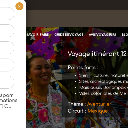
×
OUPÉS
NOTRE SAVOIR-FAIRE
GUIDE DE VOYAGE
AVIS VOYAGEURS
BL
Voyage itinérant
12
Points forts :
3 en 1 ! culturel, naturel 
Sites archéologiques ma
Mais aussi, Bonampak e
Villes coloniales de Me
 spam,
rmations
Thème :
Aventurier
Oui
Circuit :
Mexique