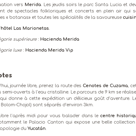
uation vers
Merida
. Les jeudis soirs le parc Santa Lucia et d
nt de spectacles folkloriques et concerts en plein air qui
s « botanas» et toutes les spécialités de la savoureuse
cuisi
’
hôtel Las Marionetas
.
gorie supérieure
:
Hacienda Merida
gorie luxe
:
Hacienda Merida Vip
otes
’hui, journée libre, prenez la route des
Cenotes de Cuzama
, c
 semi-ouverts à l’eau cristalline. Le parcours de 9 km se réalis
, qui donne à cette expédition un délicieux goût d’aventure.
t Bolom-Chojol) sont séparés d’environ 3km.
libre l’après midi pour vous balader dans le
centre histori
otamment le Palacio Canton qui expose une belle collectio
ropologie du
Yucatán
.