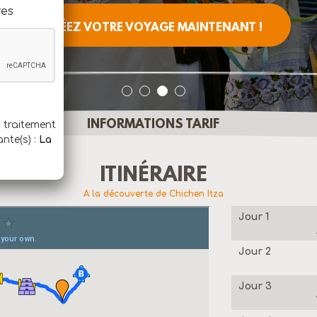
res
CRÉEZ VOTRE VOYAGE MAINTENANT !
INFORMATIONS TARIF
n traitement
ante(s) :
La
ITINÉRAIRE
A la découverte de Chichen Itza
Jour 1
Jour 2
Jour 3