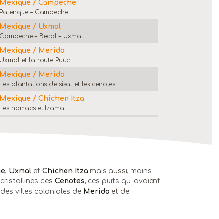
Mexique / Campeche
Palenque – Campeche
Mexique / Uxmal
Campeche – Becal – Uxmal
Mexique / Merida
Uxmal et la route Puuc
Mexique / Merida
Les plantations de sisal et les cenotes
Mexique / Chichen Itza
Les hamacs et Izamal
Mexique / Tulum
Le site Chichen Itza – Valladolid – les Caraïbes
Mexique / Tulum
Les Caraïbes
Mexique / départ
ue
,
Uxmal
et
Chichen Itza
mais aussi, moins
Transfert privé à l’aéroport de Cancun / départ
cristallines des
Cenotes
, ces puits qui avaient
du Mexique
des villes coloniales de
Merida
et de