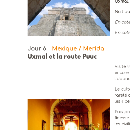
Uxmal
.
Nuit a
En caté
En caté
Jour 6
-
Mexique / Merida
Uxmal et la route Puuc
Visite l
encore 
l’abon
Le cult
rareté 
les « ce
Puis pr
finesse
les civ