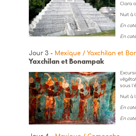
Clara o
Nuit à 
En caté
En caté
Jour 3
-
Mexique / Yaxchilan et B
Yaxchilan et Bonampak
Excursi
végétat
sous l’
Nuit à 
En caté
En caté