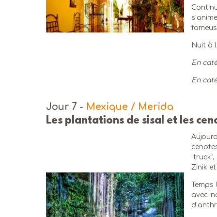
Contin
s’anime
fameuse
Nuit à l
En caté
En caté
Jour 7
-
Mexique / Merida
Les plantations de sisal et les cen
Aujourd
cenotes
“truck”
Zinik e
Temps 
avec n
d’anth