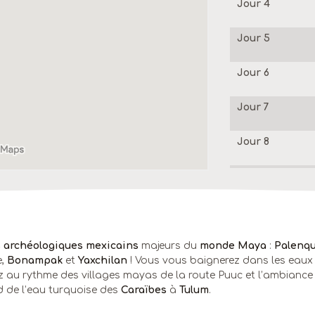
Jour 4
Jour 5
Jour 6
Jour 7
Jour 8
Jour 9
Jours 10 et 11
Jour 12
 archéologiques mexicains
majeurs du
monde Maya
:
Palenq
e,
Bonampak
et
Yaxchilan
! Vous vous baignerez dans les eaux 
ez au rythme des villages mayas de la route Puuc et l’ambiance 
d de l’eau turquoise des
Caraïbes
à
Tulum
.