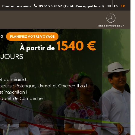
Contactez-nous
09 51 25 73 57
(Coût d'un appel local)
EN
ES
FR
Espace voyageur
OG
PLANIFIEZ VOTRE VOYAGE
1540 €
À partir de
 JOURS
et balnéaire !
jeurs : Palenque, Uxmal et Chichen Itza !
t Yaxchilan !
rida et de Campeche !