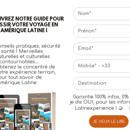
VREZ NOTRE GUIDE POUR
SSIR VOTRE VOYAGE EN
AMÉRIQUE LATINE !
DESTINATIONS
NOUVEAUTÉS
IDÉE VOYAGE
VOYAGES GR
MEXIQUE
nseils pratiques, sécurité
 santé ! Merveilles
turelles et culturelles
Au cœur du monde Maya
ncontournables…
btenez le concentré de
Chichen Itza, Palenque et Uxmal
tre expérience terrain,
ur tout savoir de
Amérique Latine
Partagez ce programme
Garantie 100% infos, 0%
je dis OUI, pour les info
Tout savoir sur le pays
Latinexperience ! 🤝
TÉLÉCHARGEZ LA BROCHURE