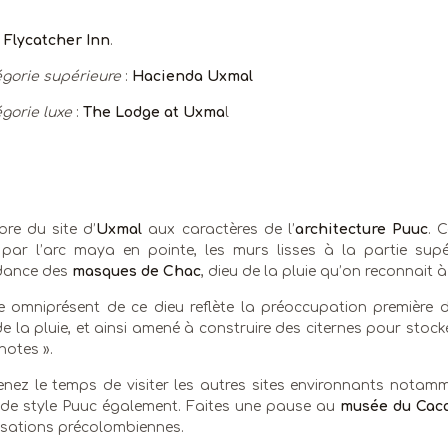
u
Flycatcher Inn
.
gorie supérieure
:
Hacienda Uxmal
gorie luxe
:
The Lodge at Uxma
l
ibre du site d’
Uxmal
aux caractères de l’
architecture Puuc
. 
par l’arc maya en pointe, les murs lisses à la partie supé
dance des
masques de Chac
, dieu de la pluie qu’on reconnait 
e omniprésent de ce dieu reflète la préoccupation première 
de la pluie, et ainsi amené à construire des citernes pour stock
notes ».
enez le temps de visiter les autres sites environnants nota
 de style Puuc également. Faites une pause au
musée du Cac
ilisations précolombiennes.