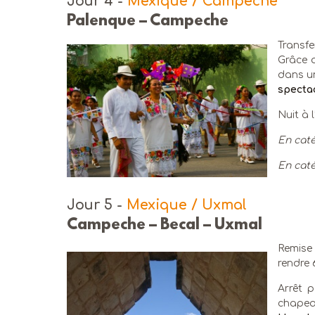
Jour 4
-
Mexique / Campeche
Palenque – Campeche
Transfe
Grâce a
dans un
spectac
Nuit à 
En caté
En caté
Jour 5
-
Mexique / Uxmal
Campeche – Becal – Uxmal
Remise 
rendre 
Arrêt 
chapeau