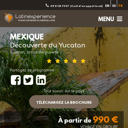
EN
ES
FR
09 51 25 73 57
(Coût d'un appel local)
MENU
MEXIQUE
Découverte du Yucatan
Yucatan, circuit découverte
Partagez ce programme
Tout savoir sur le pays
TÉLÉCHARGEZ LA BROCHURE
990 €
À partir de
VOYAGE EN GROUPE