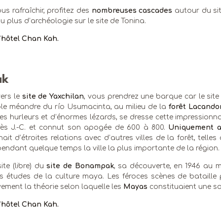
us rafraîchir, profitez des
nombreuses cascades
autour du si
u plus d’archéologie sur le site de Tonina.
’
hôtel Chan Kah.
ak
ers le
site de Yaxchilan
, vous prendrez une barque car le site
le méandre du río Usumacinta, au milieu de la
forêt Lacando
es hurleurs et d’énormes lézards, se dresse cette impressionn
rès J.-C. et connut son apogée de 600 à 800.
Uniquement ac
nait d’étroites relations avec d’autres villes de la forêt, telle
ndant quelque temps la ville la plus importante de la région. So
site (libre) du
site de Bonampak
, sa découverte, en 1946 au mi
s études de la culture maya. Les féroces scènes de bataille p
ivement la théorie selon laquelle les
Mayas
constituaient une so
’
hôtel Chan Kah.