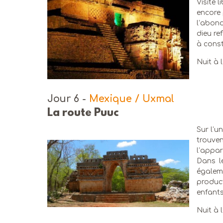
Visite l
encore 
l’abon
dieu re
à const
Nuit à l
Jour 6
-
Mexique / Uxmal
La route Puuc
Sur l’u
trouven
l’appar
Dans l
égale
produc
enfants
Nuit à 