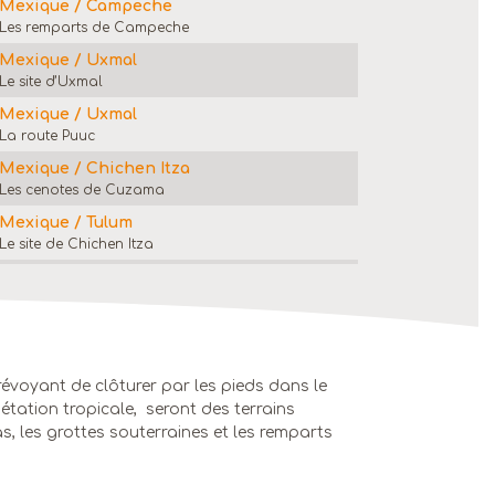
Mexique / Campeche
Les remparts de Campeche
Mexique / Uxmal
Le site d’Uxmal
Mexique / Uxmal
La route Puuc
Mexique / Chichen Itza
Les cenotes de Cuzama
Mexique / Tulum
Le site de Chichen Itza
Mexique / Tulum
Détente au bord des Caraïbes
Mexique / départ
Départ de Tulum / Cancun
 prévoyant de clôturer par les pieds dans le
gétation tropicale, seront des terrains
 les grottes souterraines et les remparts