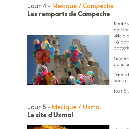
Jour 4
-
Mexique / Campeche
Les remparts de Campeche
Route 
de Mont
ville à
: à par
batteri
Grâce a
dans un
Temps 
sons et
Nuit à l
Jour 5
-
Mexique / Uxmal
Le site d’Uxmal