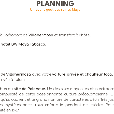
PLANNING
Un avant-gout des ruines Maya
 à l’aéroport de
Villahermosa
et transfert à l’hôtel.
’
hôtel BW Maya Tabasco
.
 de
Villahermosa
avec votre
voiture privée et chauffeur local
rrivée à Tulum.
libre) du
site de Palenque.
Un des sites mayas les plus extraordi
omplexité de cette passionnante culture précolombienne. L’i
 qu’ils cachent et le grand nombre de caractères déchiffrés j
s mystères ancestraux enfouis ici pendant des siècles. Pal
ité en 1987.