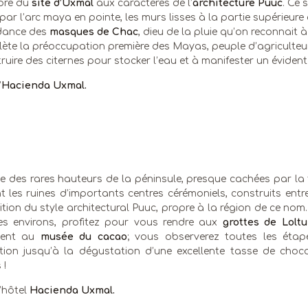
ibre du
site d’Uxmal
aux caractères de l’
architecture Puuc
. Ce 
par l’arc maya en pointe, les murs lisses à la partie supérieure 
dance des
masques de Chac
, dieu de la pluie qu’on reconnait
flète la préoccupation première des Mayas, peuple d’agriculteurs
ruire des citernes pour stocker l’eau et à manifester un évident
’
Hacienda Uxmal.
ne des rares hauteurs de la péninsule, presque cachées par la 
t les ruines d’importants centres cérémoniels, construits ent
ition du style architectural Puuc, propre à la région de ce nom.
es environs, profitez pour vous rendre aux
grottes de Lolt
ment au
musée du cacao
; vous observerez toutes les étap
tion jusqu’à la dégustation d’une excellente tasse de choco
 !
l’hôtel
Hacienda Uxmal.