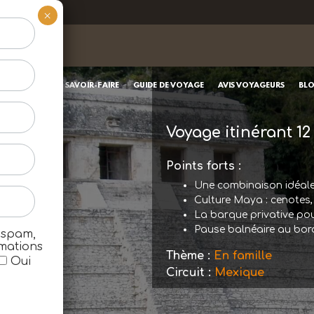
×
OUPÉS
NOTRE SAVOIR-FAIRE
GUIDE DE VOYAGE
AVIS VOYAGEURS
BL
Voyage itinérant
12
Points forts :
Une combinaison idéale 
Culture Maya : cenotes,
La barque privative pour
Pause balnéaire au bor
 spam,
rmations
Thème :
En famille
Oui
Circuit :
Mexique