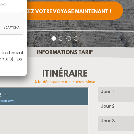
res
CRÉEZ VOTRE VOYAGE MAINTENANT !
INFORMATIONS TARIF
n traitement
ante(s) :
La
ITINÉRAIRE
A la découverte des ruines Maya
Jour 1
Jour 2
Jour 3