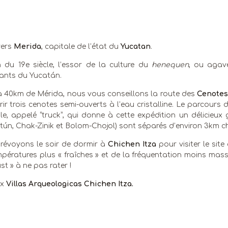
vers
Merida
, capitale de l’état du
Yucatan
.
n du 19e siècle, l’essor de la culture du
henequen
, ou agav
ants du Yucatán.
à 40km de Mérida, nous vous conseillons la route des
Cenotes
ir trois cenotes semi-ouverts à l’eau cristalline. Le parcours d
e, appelé “truck”, qui donne à cette expédition un délicieu
tún, Chak-Zinik et Bolom-Chojol) sont séparés d’environ 3km c
révoyons le soir de dormir à
Chichen Itza
pour visiter le sit
pératures plus « fraîches » et de la fréquentation moins massi
st » à ne pas rater !
ux
Villas Arqueologicas Chichen Itza.