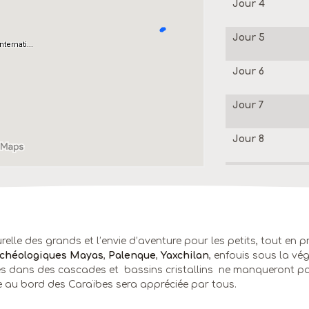
Jour 4
Jour 5
Jour 6
Jour 7
Jour 8
Jours 9, 10 et
11
Jour 12
lturelle des grands et l’envie d’aventure pour les petits, tout en
rchéologiques Mayas
,
Palenque
,
Yaxchilan
, enfouis sous la vé
s dans des cascades et bassins cristallins ne manqueront pas,
e au bord des Caraïbes sera appréciée par tous.