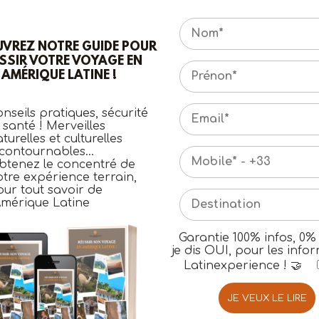
VREZ NOTRE GUIDE POUR
SSIR VOTRE VOYAGE EN
AMÉRIQUE LATINE !
DESTINATIONS
NOUVEAUTÉS
IDÉE VOYAGE
VOYAGES GR
MEXIQUE
nseils pratiques, sécurité
 santé ! Merveilles
turelles et culturelles
Indiana Jones au Mexique !
ncontournables…
btenez le concentré de
Yaxchilan et Bonampak : Les Ruines Maya
tre expérience terrain,
ur tout savoir de
Amérique Latine
Partagez ce programme
Garantie 100% infos, 0%
je dis OUI, pour les info
Tout savoir sur le pays
Latinexperience ! 🤝
TÉLÉCHARGEZ LA BROCHURE