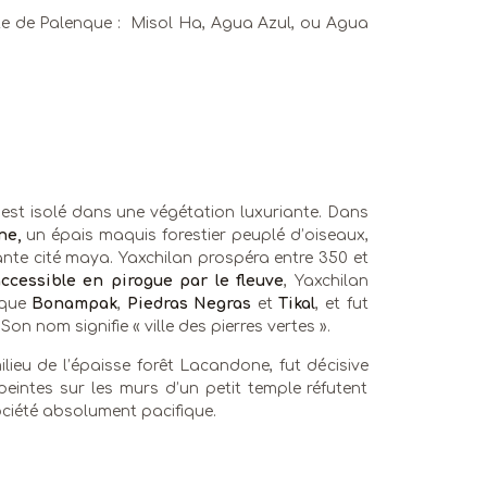
te de Palenque : Misol Ha, Agua Azul, ou Agua
 est isolé dans une végétation luxuriante. Dans
ne,
un épais maquis forestier peuplé d’oiseaux,
ante cité maya. Yaxchilan prospéra entre 350 et
cessible en pirogue par le fleuve
, Yaxchilan
s que
Bonampak
,
Piedras Negras
et
Tikal
, et fut
n nom signifie « ville des pierres vertes ».
lieu de l’épaisse forêt Lacandone, fut décisive
eintes sur les murs d’un petit temple réfutent
ciété absolument pacifique.