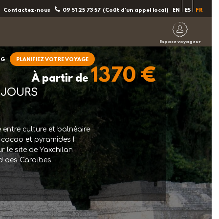
Contactez-nous
09 51 25 73 57
(Coût d'un appel local)
EN
ES
FR
Espace voyageur
OG
PLANIFIEZ VOTRE VOYAGE
1370 €
À partir de
 JOURS
entre culture et balnéaire
 cacao et pyramides !
 le site de Yaxchilan
d des Caraïbes