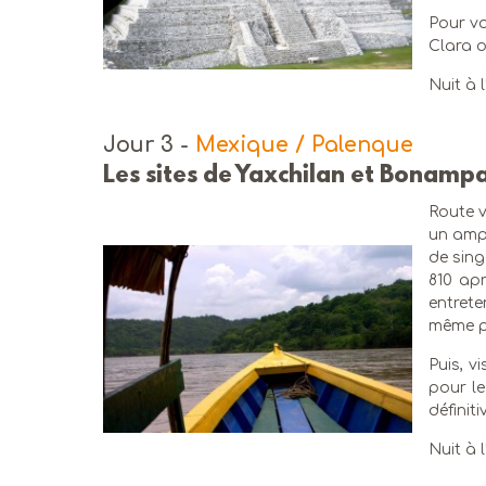
Pour vo
Clara o
Nuit à l
Jour 3
-
Mexique / Palenque
Les sites de Yaxchilan et Bonamp
Route v
un amp
de sing
810 ap
entrete
même pe
Puis, vi
pour le
définit
Nuit à l