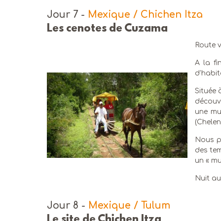
Jour 7
-
Mexique / Chichen Itza
Les cenotes de Cuzama
Route 
A la fi
d’habit
Située 
découvr
une mul
(Chelen
Nous p
des tem
un « mu
Nuit a
Jour 8
-
Mexique / Tulum
Le site de Chichen Itza