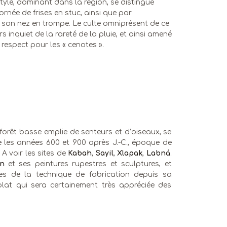
style, dominant dans la région, se distingue
ornée de frises en stuc, ainsi que par
 à son nez en trompe. Le culte omniprésent de ce
 inquiet de la rareté de la pluie, et ainsi amené
 respect pour les « cenotes ».
forêt basse emplie de senteurs et d’oiseaux, se
re les années 600 et 900 après J.-C., époque de
 A voir les sites de
Kabah
,
Sayil
,
Xlapak
,
Labná
.
un
et ses peintures rupestres et sculptures, et
es de la technique de fabrication depuis sa
lat qui sera certainement très appréciée des