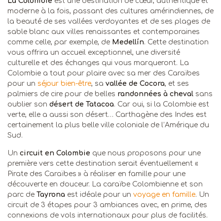
La Colombie
est une destination de cœur, authentique et
moderne à la fois, passant des cultures amérindiennes, de
la beauté de ses vallées verdoyantes et de ses plages de
sable blanc aux villes renaissantes et contemporaines
comme celle, par exemple, de
Medellín
. Cette destination
vous offrira un accueil exceptionnel, une diversité
culturelle et des échanges qui vous marqueront. La
Colombie a tout pour plaire avec sa mer des Caraïbes
pour un
séjour bien-être
, sa
vallée de Cocora
, et ses
palmiers de cire pour de belles
randonnées à cheval
sans
oublier son
désert de Tatacoa
. Car oui, si la Colombie est
verte, elle a aussi son désert… Carthagène des Indes est
certainement la plus belle ville coloniale de l’Amérique du
Sud.
Un
circuit en Colombie
que nous proposons pour une
première vers cette destination serait éventuellement «
Pirate des Caraïbes » à réaliser en famille pour une
découverte en douceur. La caraïbe Colombienne et son
parc de
Tayrona
est idéale pour un
voyage en famille
. Un
circuit de 3 étapes pour 3 ambiances avec, en prime, des
connexions de vols internationaux pour plus de facilités.