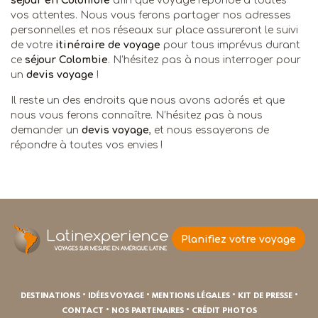
séjour en Colombie
afin que voyage réponde à toutes
vos attentes. Nous vous ferons partager nos adresses
personnelles et nos réseaux sur place assureront le suivi
de votre
itinéraire de voyage
pour tous imprévus durant
ce
séjour Colombie
. N’hésitez pas à nous interroger pour
un
devis voyage
!
Il reste un des endroits que nous avons adorés et que
nous vous ferons connaître. N’hésitez pas à nous
demander un
devis voyage
, et nous essayerons de
répondre à toutes vos envies !
Planifiez votre voyage
•
•
•
•
DESTINATIONS
IDÉES VOYAGE
MENTIONS LÉGALES
KIT DE PRESSE
•
•
CONTACT
NOS PARTENAIRES
CRÉDIT PHOTOS