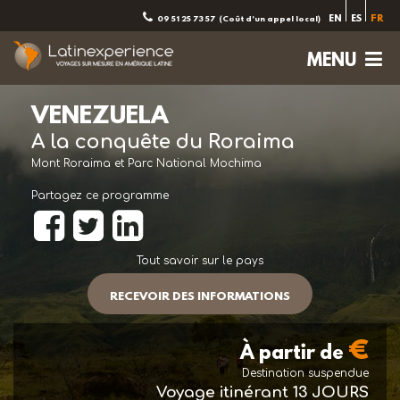
EN
ES
FR
09 51 25 73 57
(Coût d'un appel local)
MENU
VENEZUELA
A la conquête du Roraima
Mont Roraima et Parc National Mochima
Partagez ce programme
Tout savoir sur le pays
RECEVOIR DES INFORMATIONS
€
À partir de
Destination suspendue
Voyage itinérant
13 JOURS