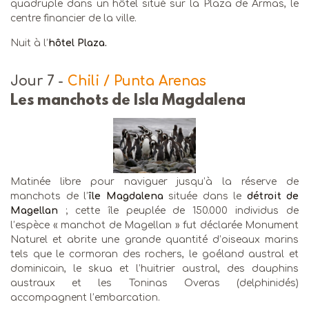
quadruple dans un hôtel situé sur la Plaza de Armas, le
centre financier de la ville.
Nuit à l’
hôtel Plaza.
Jour 7
-
Chili / Punta Arenas
Les manchots de Isla Magdalena
Matinée libre pour naviguer jusqu’à la réserve de
manchots de l’
île Magdalena
située dans le
détroit de
Magellan
; cette île peuplée de 150.000 individus de
l’espèce « manchot de Magellan » fut déclarée Monument
Naturel et abrite une grande quantité d’oiseaux marins
tels que le cormoran des rochers, le goéland austral et
dominicain, le skua et l’huitrier austral, des dauphins
austraux et les Toninas Overas (delphinidés)
accompagnent l’embarcation.