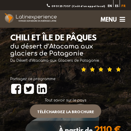
EN
ES
FR
09 51 25 73 57
(Coût d'un appel local)
MENU
CHILI ET ÎLE DE PÂQUES
du désert d’Atacama aux
glaciers de Patagonie
Du Désert d’Atacama aux Glaciers de Patagonie
Partagez ce programme
Tout savoir sur le pays
TÉLÉCHARGEZ LA BROCHURE
2110 €
À partir de