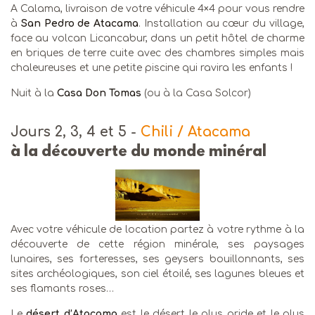
A Calama, livraison de votre véhicule 4×4 pour vous rendre
à
San Pedro de Atacama
. Installation au cœur du village,
face au volcan Licancabur, dans un petit hôtel de charme
en briques de terre cuite avec des chambres simples mais
chaleureuses et une petite piscine qui ravira les enfants !
Nuit à la
Casa Don Tomas
(ou à la Casa Solcor)
Jours 2, 3, 4 et 5
-
Chili / Atacama
à la découverte du monde minéral
Avec votre véhicule de location partez à votre rythme à la
découverte de cette région minérale, ses paysages
lunaires, ses forteresses, ses geysers bouillonnants, ses
sites archéologiques, son ciel étoilé, ses lagunes bleues et
ses flamants roses…
Le
désert d’Atacama
est le désert le plus aride et le plus