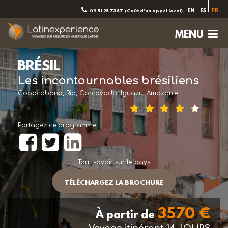
EN
ES
FR
09 51 25 73 57
(Coût d'un appel local)
MENU
BRÉSIL
Les incontournables brésiliens
Copacabana, Rio, Corcovado, Iguazu, Amazonie
Partagez ce programme
Tout savoir sur le pays
TÉLÉCHARGEZ LA BROCHURE
3570 €
À partir de