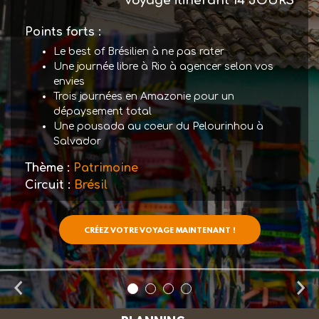
Voyage itinérant
14 JOURS
Points forts :
Le best of Brésilien à ne pas rater
Une journée libre à Rio à agencer selon vos
envies
Trois journées en Amazonie pour un
dépaysement total
Une pousada au coeur du Pelourinhou à
Salvador
Thème :
Patrimoine
Circuit :
Brésil
CRÉEZ VOTRE VOYAGE MAINTENANT !