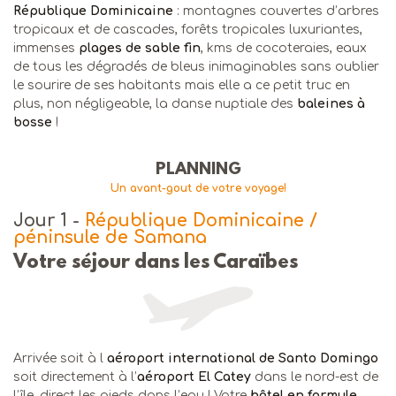
République Dominicaine
: montagnes couvertes d’arbres
tropicaux et de cascades, forêts tropicales luxuriantes,
immenses
plages de sable fin
, kms de cocoteraies, eaux
de tous les dégradés de bleus inimaginables sans oublier
le sourire de ses habitants mais elle a ce petit truc en
plus, non négligeable, la danse nuptiale des
baleines à
bosse
!
PLANNING
Un avant-gout de votre voyage!
Jour 1
-
République Dominicaine /
péninsule de Samana
Votre séjour dans les Caraïbes
Arrivée soit à l
aéroport international de Santo Domingo
soit directement à l’
aéroport El Catey
dans le nord-est de
l’île, direct les pieds dans l’eau ! Votre
hôtel en formule