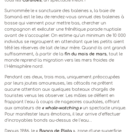
tous les
Caraïbes
, un spectacle inédit !
Surnommée le « sanctuaire des baleines », la baie de
Samaná est le lieu de rendez-vous annuel des baleines à
bosse qui viennent pour mettre bas, chercher un
compagnon et exécuter une frénétique parade nuptiale
avant de s’accoupler. On estime qu’un minimum de 10 000
individus se regroupent en attendant que les petits aient
tété les réserves de lait de leur mère. Quand ils ont grandi
suffisamment, à partir de la
fin du mois de mars
, tout le
monde reprend la migration vers les mers froides de
l’Hémisphère nord.
Pendant ces deux, trois mois, uniquement préoccupées
par leurs joutes amoureuses, les cétacés ne prêtent
aucune attention aux quelques bateaux chargés de
touristes venus les observer. Les mâles se défient en
frappant l’eau à coups de nageoires caudales, offrant
aux amateurs de
« whale-watching »
un spectacle unique.
Pour manifester leurs émotions, il leur arrive d’effectuer
d’incroyables bonds au-dessus de l’eau…
Depuis 1986, le «
Banco de Plata
», zone d’une superficie