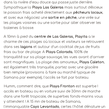
dans la rivière d’eau douce qui passe juste derrière.
Sympathique la
Playa Las Galeras
mais surtout délicieux
le poisson frais acheté directement aux
pêcheurs locaux
,
et avec eux négociez une
sortie en pêche
, une virée sur
les plages voisines ou une sortie pour aller observer les
baleines à bosse.
A 10mn à pied du
centre de Las Galeras, Playita
a le
charme de ces plages où locaux et visiteurs se retrouvent
dans ses
lagons
et autour d’un cocktail de jus de fruits
frais au bar de plage. A
Playa Colorada
, 100% de
tranquillité sur sa plage sauvage, les vues avant d’arriver
sont magnifiques. La plage des amoureux
, Playa Caleton
,
est également très tranquille, partez avec une glacière
bien remplie (provisions à faire au marché typique de
Samana par exemple), l’accès se fait par bateau.
Humm, comment dire, que
Playa Fronton
est superbe !
accès en bateau ou en voiture suivi de 30mn de marche
dans une forêt tropicale, de superbes fonds-marins vous
y attendent ! A 15 mn de bateau de Samana,
l’immanquable
Cayo Levantado
, certes l’hôtel dénature un