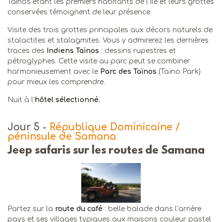
Tainos étant les premiers habitants de l’île et leurs grottes
conservées témoignent de leur présence.
Visite des trois grottes principales aux décors naturels de
stalactites et stalagmites. Vous y admirerez les dernières
traces des
Indiens Taïnos
: dessins rupestres et
pétroglyphes. Cette visite au parc peut se combiner
harmonieusement avec le
Parc des Taïnos
(Taïno Park)
pour mieux les comprendre.
Nuit à l’
hôtel sélectionné.
Jour 5
-
République Dominicaine /
péninsule de Samana
Jeep safaris sur les routes de Samana
Partez sur la
route du café
: belle balade dans l’arrière
pays et ses villages typiques aux maisons couleur pastel